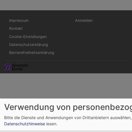
D
l
Fußbereichsmenü
Benutzermenü
S
Impressum
Anmelden
hi
Kontakt
w
Cookie-Einstellungen
=
Datenschutzerklärung
Barrierefreiheitserklärung
Verwendung von personenbezog
Bitte die Dienste und Anwendungen von Drittanbietern auswählen,
Datenschutzhinweise
lesen.