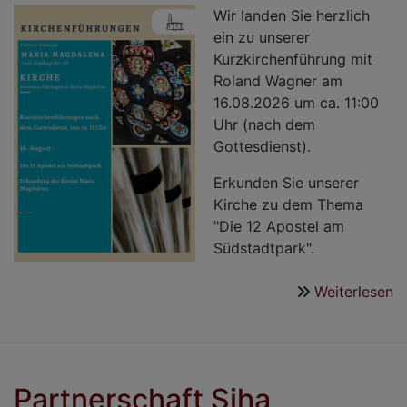
Wir landen Sie herzlich
ein zu unserer
Kurzkirchenführung mit
Roland Wagner am
16.08.2026 um ca. 11:00
Uhr (nach dem
Gottesdienst).
Erkunden Sie unserer
Kirche zu dem Thema
"Die 12 Apostel am
Südstadtpark".
Weiterlesen
ü
K
in
M
M
Partnerschaft Siha