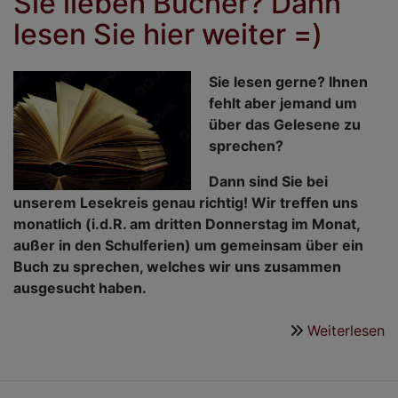
Sie lieben Bücher? Dann
lesen Sie hier weiter =)
Sie lesen gerne? Ihnen
fehlt aber jemand um
über das Gelesene zu
sprechen?
Dann sind Sie bei
unserem Lesekreis genau richtig! Wir treffen uns
monatlich (i.d.R. am dritten Donnerstag im Monat,
außer in den Schulferien) um gemeinsam über ein
Buch zu sprechen, welches wir uns zusammen
ausgesucht haben.
Weiterlesen
ü
S
li
B