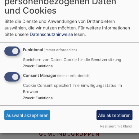
personenbezogenen Daten
Startseite
Kirchengemeinde
und Cookies
Kirchengemeinde
Bitte die Dienste und Anwendungen von Drittanbietern
auswählen, die wir nutzen möchten.
Für weitere Informationen
bitte unsere
Datenschutzhinweise
lesen.
PFARRAMT
Funktional
(immer erforderlich)
Wir freuen uns, wenn Sie Kontakt mit uns aufnehmen.
Speichern von Daten: Cookie für die Benutzersitzung
Anschrift des Pfarramts: ( Achtung : NICHT bei der
Zweck
:
Funktional
Kirche ! ) Pfarramt Maria Magadalena Gerhart-
Consent Manager
(immer erforderlich)
Hauptmann-Str. 21 90763 Fürth So erreichen Sie uns
Cookie Consent speichert Ihre Einwilligungsstatus im
KIRCHENVORSTAND
Browser
Eine evangelisch-lutherische Kirchengemeinde wird
Zweck
:
Funktional
gemeinsam von Pfarrer/in und Kirchenvorstand
geleitet. Der Kirchenvorstand wird alle 6 Jahre
Auswahl akzeptieren
Alle akzeptieren
gewählt. Somit ist die Gemeindeleitung demokratisch
Realisiert mit Klaro!
legitimiert.
GEMEINDEGRUPPEN