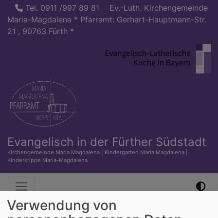
Direkt
Tel. 0911 /997 89 81
Ev.-Luth. Kirchengemeinde
zum
Maria-Magdalena * Pfarramt: Gerhart-Hauptmann-Str.
Inhalt
21 , 90763 Fürth *
Evangelisch in der Fürther Südstadt
Kirchengemeinde Maria Magdalena | Kindergarten Maria Magdalena |
Kinderkrippe Maria-Magdalena
Hauptnavigation
Verwendung von