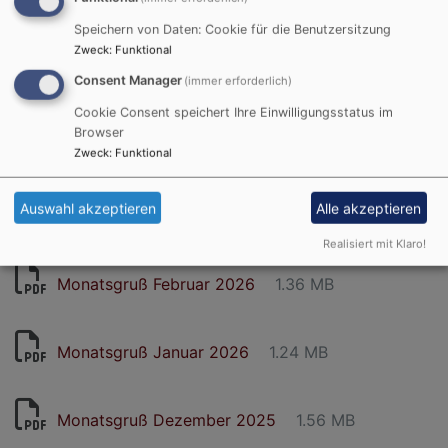
Monatsgruß August / September 2026
9.31 MB
Speichern von Daten: Cookie für die Benutzersitzung
Zweck
:
Funktional
Monatsgruß Juni 2026
537.29 KB
Consent Manager
(immer erforderlich)
Cookie Consent speichert Ihre Einwilligungsstatus im
Browser
Monatsgruß April 2026
1.29 MB
Zweck
:
Funktional
Auswahl akzeptieren
Alle akzeptieren
Monatsgruß März 2026
1.71 MB
Realisiert mit Klaro!
Monatsgruß Februar 2026
1.36 MB
Monatsgruß Januar 2026
1.24 MB
Monatsgruß Dezember 2025
1.56 MB