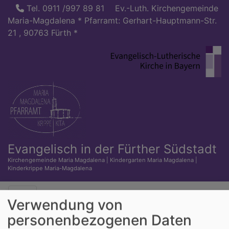
Direkt
Tel. 0911 /997 89 81
Ev.-Luth. Kirchengemeinde
zum
Maria-Magdalena * Pfarramt: Gerhart-Hauptmann-Str.
Inhalt
21 , 90763 Fürth *
Evangelisch in der Fürther Südstadt
Kirchengemeinde Maria Magdalena | Kindergarten Maria Magdalena |
Kinderkrippe Maria-Magdalena
Hauptnavigation
Verwendung von
personenbezogenen Daten