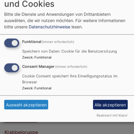
Startseite
Kirchengemeinde
Gemeindegruppen
und Cookies
Bitte die Dienste und Anwendungen von Drittanbietern
Gemeindegruppen
auswählen, die wir nutzen möchten.
Für weitere Informationen
bitte unsere
Datenschutzhinweise
lesen.
Funktional
(immer erforderlich)
Hier geht es zu unseren Gruppen & Kreisen. Sie sind
Speichern von Daten: Cookie für die Benutzersitzung
immer herzlich dazu eingeladen, an unseren
Zweck
:
Funktional
Veranstaltungen teilzunehmen.
Consent Manager
(immer erforderlich)
Chor
Cookie Consent speichert Ihre Einwilligungsstatus im
Browser
Freizeitgruppe
Zweck
:
Funktional
Jugend
Auswahl akzeptieren
Alle akzeptieren
Kindergruppenstunde
Realisiert mit Klaro!
Kontemplation
Krabbelgruppe